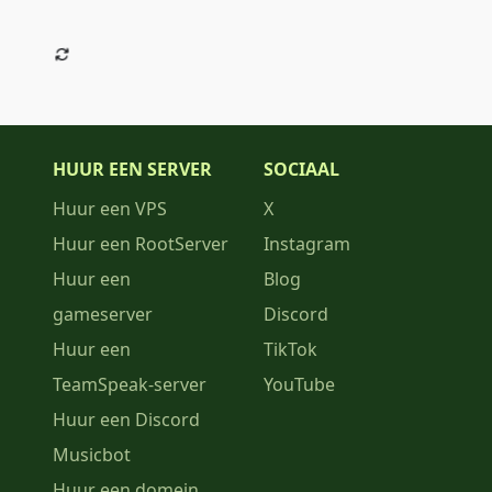
HUUR EEN SERVER
SOCIAAL
Huur een VPS
X
Huur een RootServer
Instagram
Huur een
Blog
gameserver
Discord
Huur een
TikTok
TeamSpeak-server
YouTube
Huur een Discord
Musicbot
Huur een domein