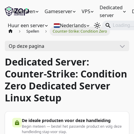
Dedicated
Algemeen
Gameserver
VPS
server
Huur een server
Nederlands
Spellen
Counter-Strike: Condition Zero
Op deze pagina
Dedicated Server:
Counter-Strike: Condition
Zero Dedicated Server
Linux Setup
De ideale producten voor deze handleiding
Begin meteen — bestel het passende product en volg deze
handleiding stap voor stap.