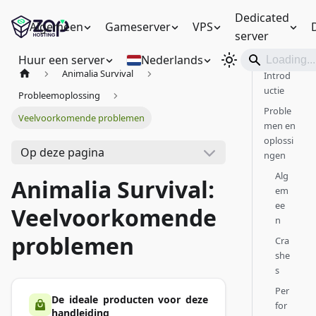
Dedicated
Algemeen
Gameserver
VPS
server
Huur een server
Nederlands
Animalia Survival
Introd
uctie
Probleemoplossing
Proble
Veelvoorkomende problemen
men en
oplossi
Op deze pagina
ngen
Alg
Animalia Survival:
em
ee
Veelvoorkomende
n
problemen
Cra
she
s
Per
De ideale producten voor deze
for
handleiding