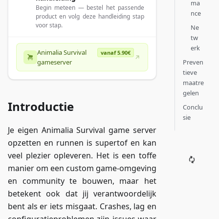
ma
Begin meteen — bestel het passende
nce
product en volg deze handleiding stap
voor stap.
Ne
tw
erk
Animalia Survival
vanaf 5.90€
Preven
gameserver
tieve
maatre
gelen
Introductie
Conclu
sie
Je eigen Animalia Survival game server
opzetten en runnen is supertof en kan
veel plezier opleveren. Het is een toffe
manier om een custom game-omgeving
en community te bouwen, maar het
betekent ook dat jij verantwoordelijk
bent als er iets misgaat. Crashes, lag en