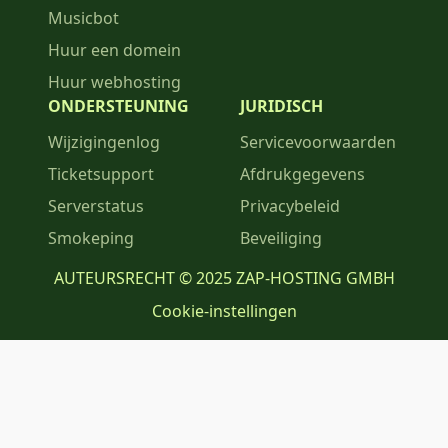
Musicbot
Huur een domein
Huur webhosting
ONDERSTEUNING
JURIDISCH
Wijzigingenlog
Servicevoorwaarden
Ticketsupport
Afdrukgegevens
Serverstatus
Privacybeleid
Smokeping
Beveiliging
AUTEURSRECHT © 2025 ZAP-HOSTING GMBH
Cookie-instellingen