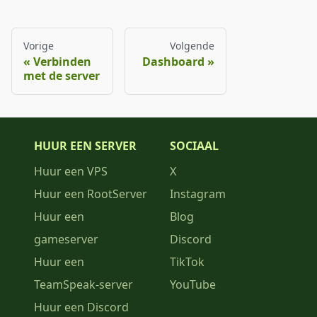
Vorige
Volgende
Verbinden
Dashboard
met de server
HUUR EEN SERVER
SOCIAAL
Huur een VPS
X
Huur een RootServer
Instagram
Huur een
Blog
gameserver
Discord
Huur een
TikTok
TeamSpeak-server
YouTube
Huur een Discord