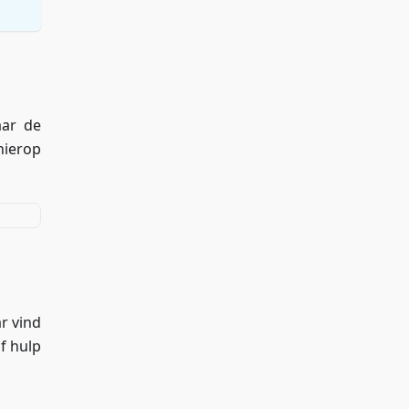
aar de
 hierop
r vind
of hulp