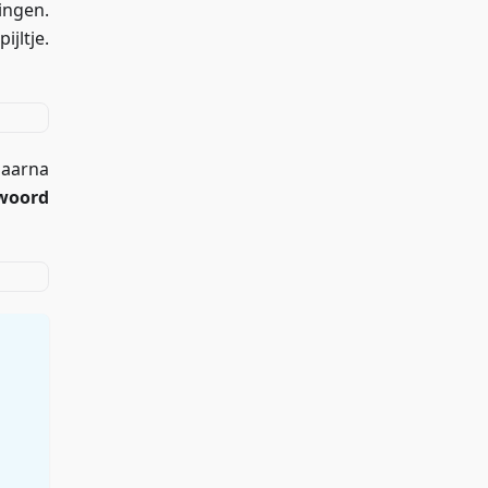
ingen.
jltje.
daarna
woord