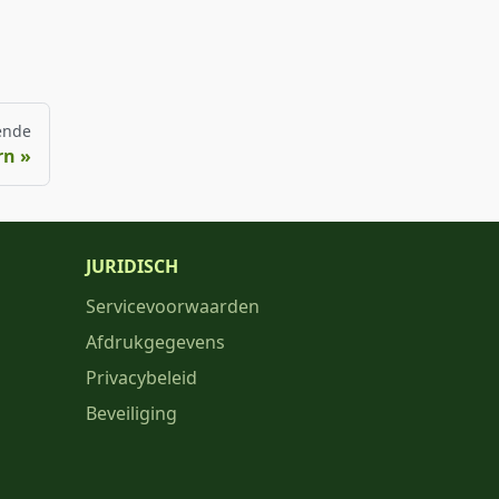
ende
rn
JURIDISCH
Servicevoorwaarden
Afdrukgegevens
Privacybeleid
Beveiliging