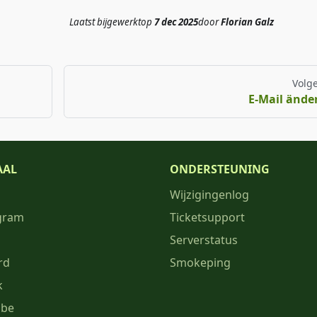
Laatst bijgewerkt
op
7 dec 2025
door
Florian Galz
Volg
E-Mail ände
AAL
ONDERSTEUNING
Wijzigingenlog
gram
Ticketsupport
Serverstatus
rd
Smokeping
k
ube