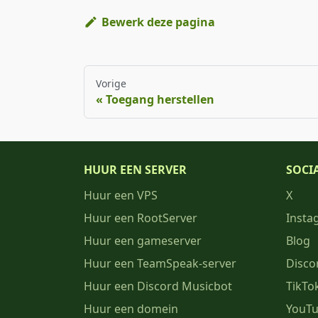
Bewerk deze pagina
Vorige
Toegang herstellen
HUUR EEN SERVER
SOCI
Huur een VPS
X
Huur een RootServer
Insta
Huur een gameserver
Blog
Huur een TeamSpeak-server
Disco
Huur een Discord Musicbot
TikTo
Huur een domein
YouT