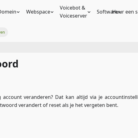
Voicebot &
Domein
Webspace
Software
Huur een s
Voiceserver
ren
oord
account veranderen? Dat kan altijd via je accountinstell
htwoord verandert of reset als je het vergeten bent.