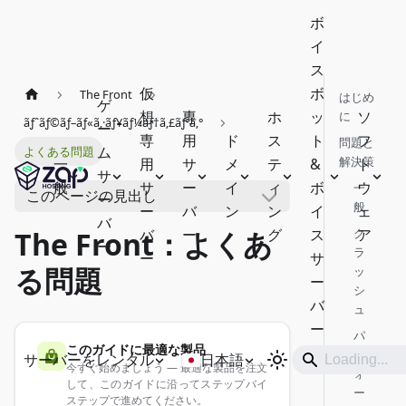
ボ
イ
ス
仮
ボ
The Front
はじめ
ゲ
想
専
ホ
ッ
ソ
に
ãƒˆãƒ©ãƒ–ãƒ«ã‚·ãƒ¥ãƒ¼ãƒ†ã‚£ãƒ³ã‚°
ー
専
用
ド
ス
ト
フ
問題と
ム
よくある問題
解決策
一
用
サ
メ
テ
&
ト
サ
般
サ
ー
イ
ィ
ボ
ウ
一
このページの見出し
ー
般
ー
バ
ン
ン
イ
ェ
バ
バ
ー
グ
ス
ク
ア
The Front：よくあ
ー
ラ
ー
サ
る問題
ッ
ー
シ
バ
ュ
ー
パ
このガイドに最適な製品
フ
サーバーをレンタル
日本語
今すぐ始めましょう — 最適な製品を注文
ォ
して、このガイドに沿ってステップバイ
ー
ステップで進めてください。