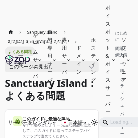
ボ
イ
ス
仮
ボ
Sanctuary Island
はじめ
ゲ
想
専
ホ
ッ
ソ
に
ãƒˆãƒ©ãƒ–ãƒ«ã‚·ãƒ¥ãƒ¼ãƒ†ã‚£ãƒ³ã‚°
ー
専
用
ド
ス
ト
フ
問題と
ム
よくある問題
解決策
一
用
サ
メ
テ
&
ト
サ
般
サ
ー
イ
ィ
ボ
ウ
一
このページの見出し
ー
般
ー
バ
ン
ン
イ
ェ
バ
バ
ー
グ
ス
ク
ア
Sanctuary Island：
ー
ラ
ー
サ
よくある問題
ッ
ー
シ
バ
ュ
ー
パ
このガイドに最適な製品
フ
サーバーをレンタル
日本語
今すぐ始めましょう — 最適な製品を注文
ォ
して、このガイドに沿ってステップバイ
ー
ステップで進めてください。