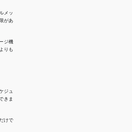
ルメッ
限があ
ージ機
よりも
ケジュ
できま
だけで