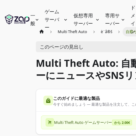
ド
ゲーム
一
仮想専用
専用サ
メ
サーバ
般
サーバー
ーバー
イ
ー
ン
Multi Theft Auto
è¨­å®š
自動
このページの見出し
Multi Theft Au
ーにニュースやSNS
このガイドに最適な製品
今すぐ始めましょう — 最適な製品を注文して、
Multi Theft Auto ゲームサーバー
から 2.00€