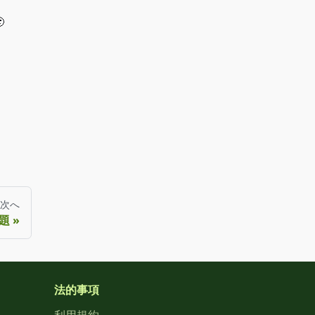

次へ
題
法的事項