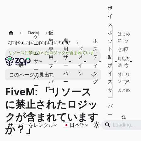
ボ
イ
ス
仮
ボ
FiveM
はじめ
ゲ
想
専
ホ
ッ
ソ
に
ãƒˆãƒ©ãƒ–ãƒ«ã‚·ãƒ¥ãƒ¼ãƒ†ã‚£ãƒ³ã‚°
ー
専
用
ド
ス
ト
フ
意味
ム
リソースに禁止されたロジックが含まれていま
一
用
サ
メ
テ
&
ト
対処方
す
サ
般
サ
ー
イ
ィ
ボ
ウ
法
ー
ー
バ
ン
ン
イ
ェ
このページの見出し
禁止リ
バ
バ
ー
グ
ス
ソース
ア
ー
FiveM: 「リソース
ー
サ
まとめ
ー
に禁止されたロジッ
バ
クが含まれています
ー
サーバーをレンタル
日本語
か？」