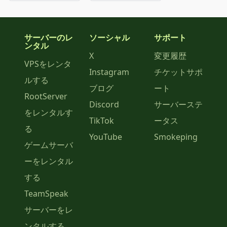
サーバーのレ
ソーシャル
サポート
ンタル
X
変更履歴
VPSをレンタ
Instagram
チケットサポ
ルする
ブログ
ート
RootServer
Discord
サーバーステ
をレンタルす
TikTok
ータス
る
YouTube
Smokeping
ゲームサーバ
ーをレンタル
する
TeamSpeak
サーバーをレ
ンタルする