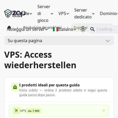
Server
Server
Generale
di
VPS
Dominio
dedicato
gioco
Risoluzione dei problemi
Zugriff wiederherstellen
Noleggia un server
Italiano
Su questa pagina
VPS: Access
wiederherstellen
I prodotti ideali per questa guida
Inizia subito — ordina il prodotto adatto e segui questa
guida passo dopo passo.
VPS
da 7.90€