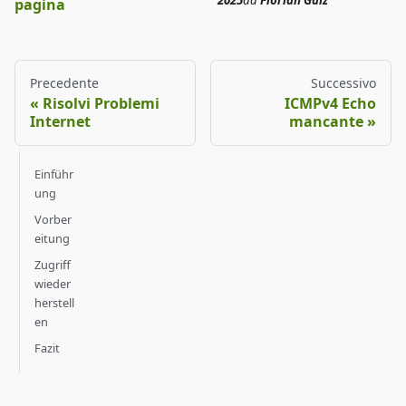
2025
da
Florian Galz
pagina
Precedente
Successivo
Risolvi Problemi
ICMPv4 Echo
Internet
mancante
Einführ
ung
Vorber
eitung
Zugriff
wieder
herstell
en
Fazit