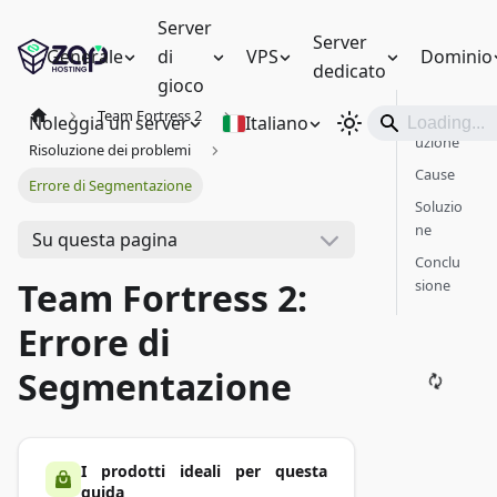
Server
Server
Generale
di
VPS
Dominio
dedicato
gioco
Team Fortress 2
Introd
Noleggia un server
Italiano
uzione
Risoluzione dei problemi
Cause
Errore di Segmentazione
Soluzio
ne
Su questa pagina
Conclu
Team Fortress 2:
sione
Errore di
Segmentazione
I prodotti ideali per questa
guida