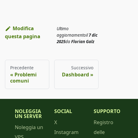
Modifica
Ultimo
aggiornamento
il
7 dic
questa pagina
2025
da
Florian Galz
Precedente
Successivo
Problemi
Dashboard
comuni
NOLEGGIA
SOCIAL
SUPPORTO
UN SERVER
X
Registro
Noleggia un
Instagram
delle
VPS