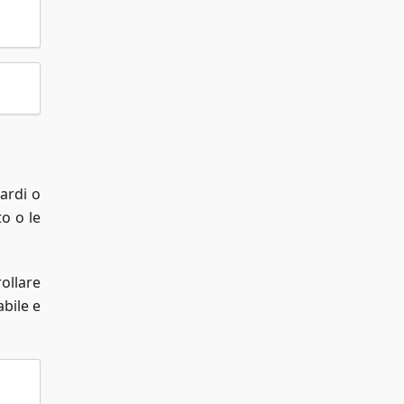
ardi o
o o le
ollare
bile e