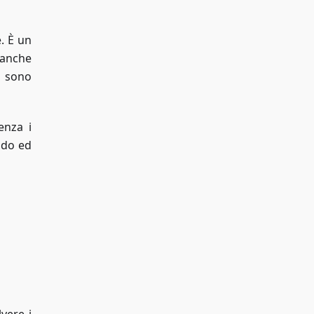
. È un
 anche
e sono
enza i
pido ed