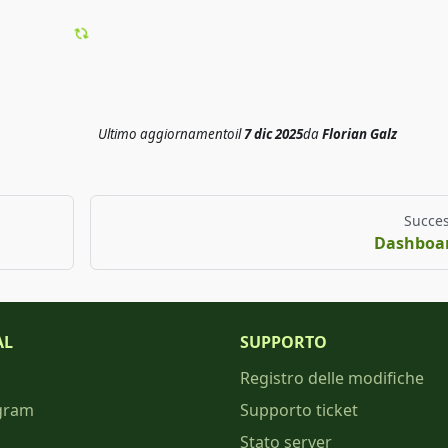
Ultimo aggiornamento
il
7 dic 2025
da
Florian Galz
Succes
Dashboa
AL
SUPPORTO
Registro delle modifiche
gram
Supporto ticket
Stato server