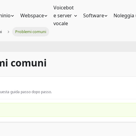
Voicebot
inio
Webspace
e server
Software
Noleggia 
vocale
i
Problemi comuni
mi comuni
 questa guida passo dopo passo.