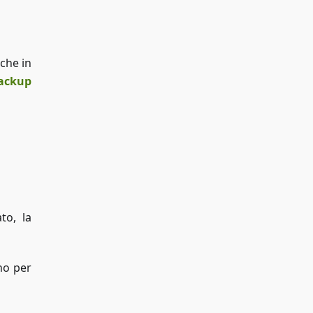
che in
backup
to, la
no per