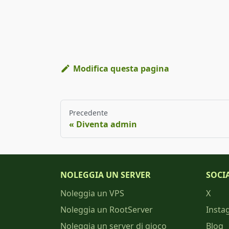
Modifica questa pagina
Precedente
Diventa admin
NOLEGGIA UN SERVER
SOCI
Noleggia un VPS
X
Noleggia un RootServer
Insta
Noleggia un server di gioco
Blog