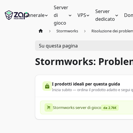
Server
Server
Generale
di
VPS
Dom
dedicato
gioco
Stormworks
Risoluzione dei problem
Su questa pagina
Stormworks: Proble
I prodotti ideali per questa guida
Inizia subito — ordina il prodotto adatto e segui
Stormworks server di gioco
da 2.76€