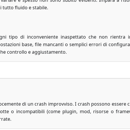
variare e spesso non sono subito evidenti. Impara a risol
tutto fluido e stabile.
gni tipo di inconveniente inaspettato che non rientra 
stazioni base, file mancanti o semplici errori di configura
che controllo e aggiustamento.
locemente di un crash improvviso. I crash possono essere c
rotte o incompatibili (come plugin, mod, risorse o frame
rrate.