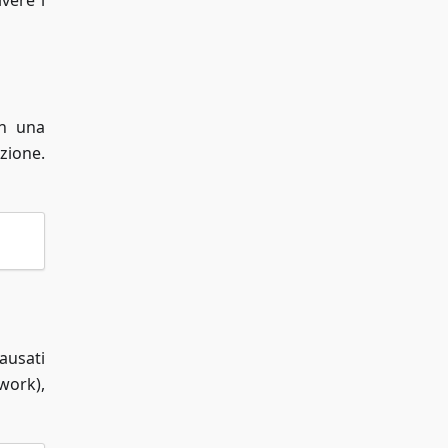
vere i
in una
zione.
ausati
work),