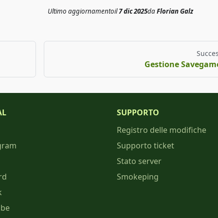
Ultimo aggiornamento
il
7 dic 2025
da
Florian Galz
Succes
Gestione Savegam
AL
SUPPORTO
Registro delle modifiche
gram
Supporto ticket
Stato server
rd
Smokeping
k
ube