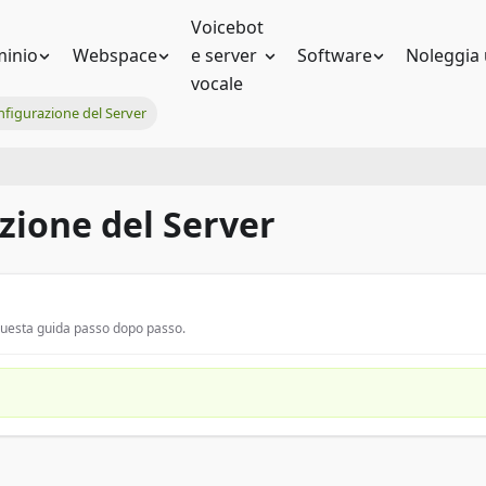
Voicebot
inio
Webspace
e server
Software
Noleggia 
vocale
figurazione del Server
zione del Server
 questa guida passo dopo passo.