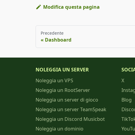
Modifica questa pagina
Precedente
Dashboard
NOLEGGIA UN SERVER
SOCI
Noleggia un VPS
X
Noleggia un RootServer
Insta
Noleggia un server di gioco
Blog
Noleggia un server TeamSpeak
Disco
Noleggia un Discord Musicbot
TikTo
Noleggia un dominio
YouT