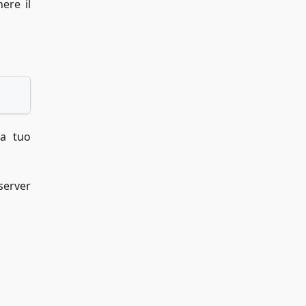
ere il
 a tuo
 server