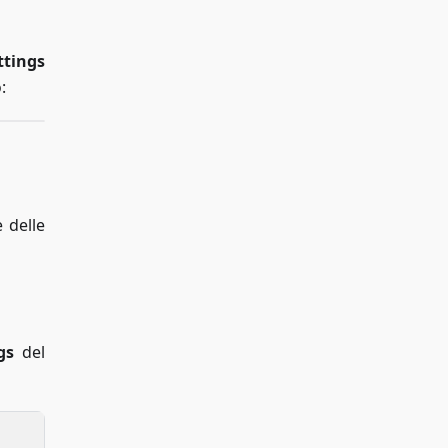
ttings
:
 delle
gs
del