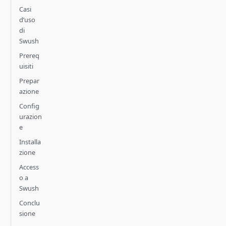
Casi
d’uso
di
Swush
Prereq
uisiti
Prepar
azione
Config
urazion
e
Installa
zione
Access
o a
Swush
Conclu
sione