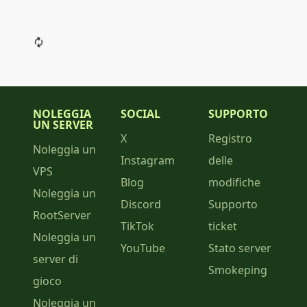
NOLEGGIA
SOCIAL
SUPPORTO
UN SERVER
X
Registro
Noleggia un
Instagram
delle
VPS
Blog
modifiche
Noleggia un
Discord
Supporto
RootServer
TikTok
ticket
Noleggia un
YouTube
Stato server
server di
Smokeping
gioco
Noleggia un