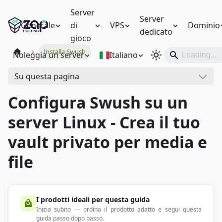
Server
Server
Generale
di
VPS
Dominio
dedicato
gioco
Installa Swush
Noleggia un server
Italiano
Su questa pagina
Configura Swush su un
server Linux - Crea il tuo
vault privato per media e
file
I prodotti ideali per questa guida
Inizia subito — ordina il prodotto adatto e segui questa
guida passo dopo passo.