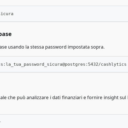
sicura
base
base usando la stessa password impostata sopra.
cs:la_tua_password_sicura@postgres:5432/cashlytics
le che può analizzare i dati finanziari e fornire insight sul 
y