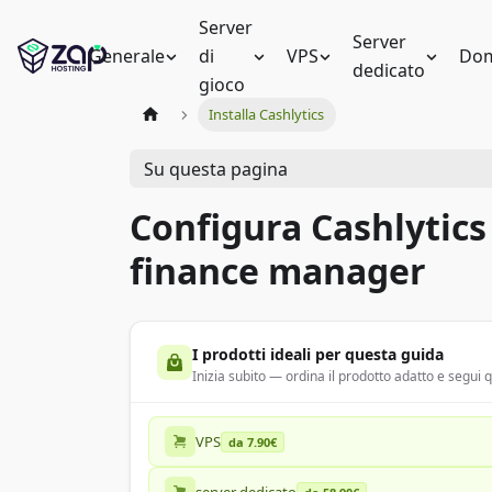
Server
Server
Generale
di
VPS
Dom
dedicato
gioco
Installa Cashlytics
Su questa pagina
Configura Cashlytics 
finance manager
I prodotti ideali per questa guida
Inizia subito — ordina il prodotto adatto e segui
VPS
da 7.90€