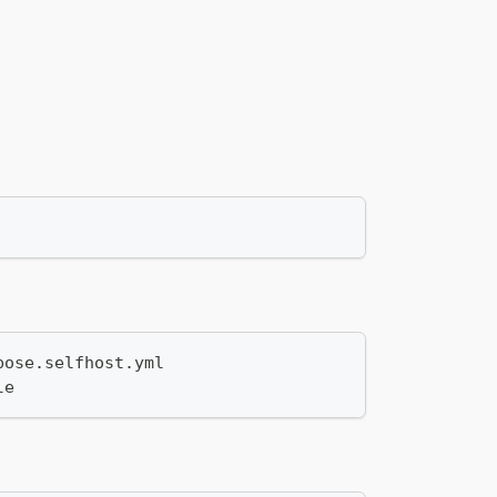
pose.selfhost.yml
le