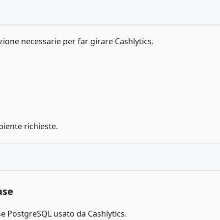
azione necessarie per far girare Cashlytics.
biente richieste.
ase
e PostgreSQL usato da Cashlytics.