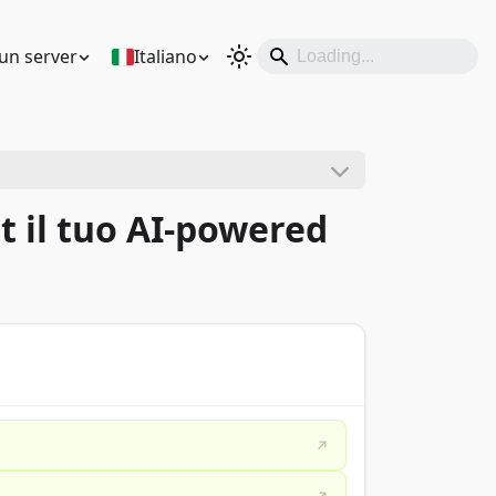
un server
Italiano
st il tuo AI-powered