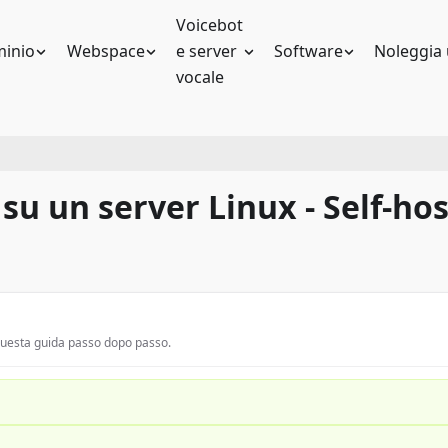
Voicebot
inio
Webspace
e server
Software
Noleggia 
vocale
su un server Linux - Self-ho
 questa guida passo dopo passo.