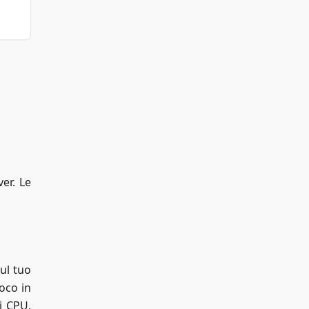
er. Le
sul tuo
oco in
i CPU,