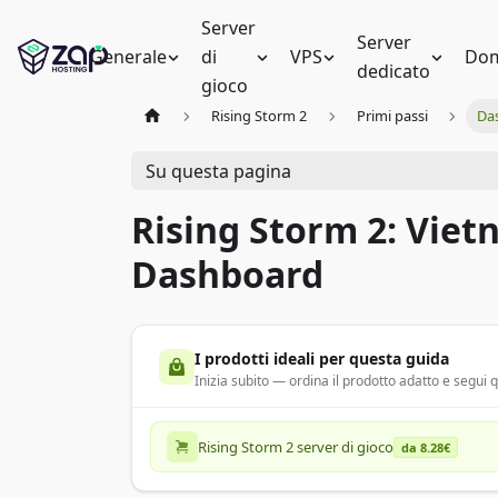
Server
Server
Generale
di
VPS
Dom
dedicato
gioco
Rising Storm 2
Primi passi
Da
Su questa pagina
Rising Storm 2: Vie
Dashboard
I prodotti ideali per questa guida
Inizia subito — ordina il prodotto adatto e segui
Rising Storm 2 server di gioco
da 8.28€