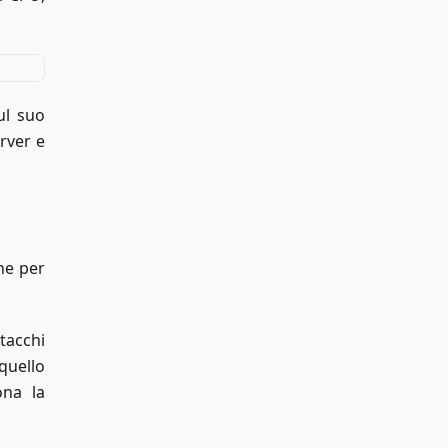
ul suo
erver e
che per
tacchi
quello
ona la