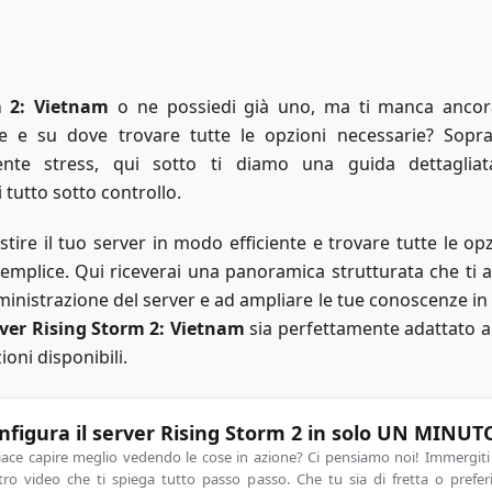
m 2: Vietnam
o ne possiedi già uno, ma ti manca anco
e e su dove trovare tutte le opzioni necessarie? Sopra
ente stress, qui sotto ti diamo una guida dettaglia
 tutto sotto controllo.
ire il tuo server in modo efficiente e trovare tutte le opz
emplice. Qui riceverai una panoramica strutturata che ti a
ministrazione del server e ad ampliare le tue conoscenze i
ver Rising Storm 2: Vietnam
sia perfettamente adattato al
oni disponibili.
nfigura il server Rising Storm 2 in solo UN MINUT
piace capire meglio vedendo le cose in azione? Ci pensiamo noi! Immergiti
tro video che ti spiega tutto passo passo. Che tu sia di fretta o prefer