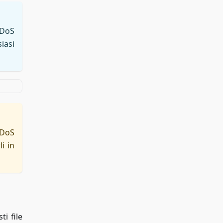
DDoS
iasi
DDoS
i in
ti file