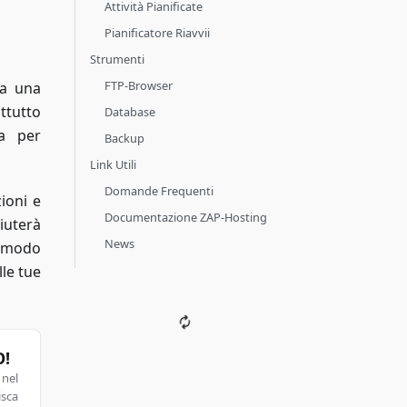
Attività Pianificate
Pianificatore Riavvii
Strumenti
FTP-Browser
ra una
ttutto
Database
ta per
Backup
Link Utili
Domande Frequenti
ioni e
Documentazione ZAP-Hosting
iuterà
News
n modo
le tue
O!
 nel
isca