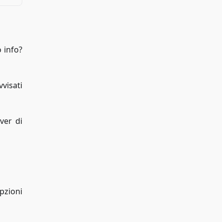
o info?
visati
ver di
pzioni