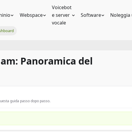
Voicebot
inio
Webspace
e server
Software
Noleggia 
vocale
shboard
tnam: Panoramica del
 questa guida passo dopo passo.