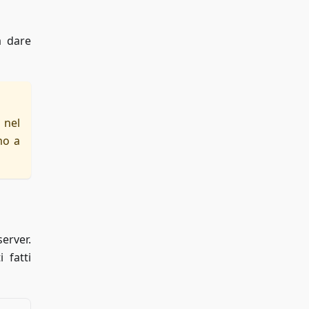
a dare
 nel
mo a
erver.
 fatti