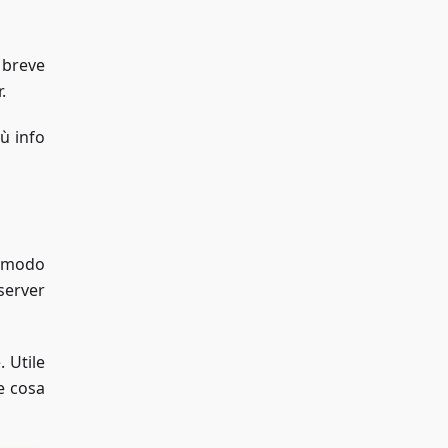
 breve
.
iù info
n modo
server
. Utile
e cosa