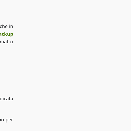
che in
backup
matici
ndicata
no per