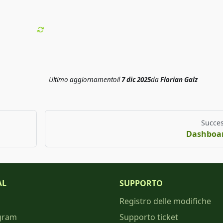
Ultimo aggiornamento
il
7 dic 2025
da
Florian Galz
Succes
Dashboa
AL
SUPPORTO
Registro delle modifiche
gram
Supporto ticket