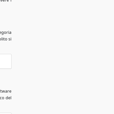
vere i
egoria
lito si
ftware
co del