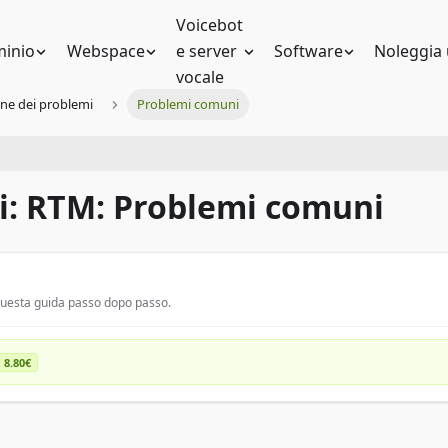
Voicebot
inio
Webspace
e server
Software
Noleggia 
vocale
one dei problemi
Problemi comuni
lli: RTM: Problemi comuni
 questa guida passo dopo passo.
 8.80€