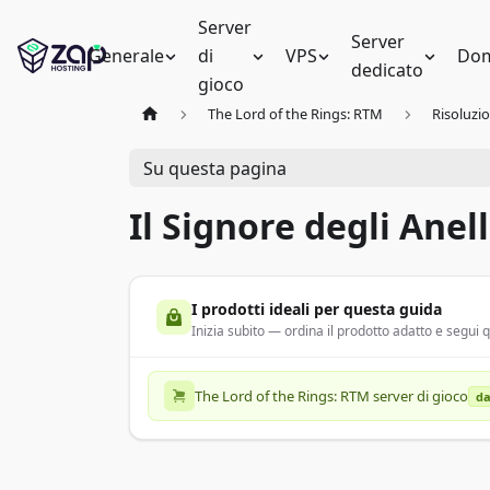
Server
Server
Generale
di
VPS
Dom
dedicato
gioco
The Lord of the Rings: RTM
Risoluzi
Su questa pagina
Il Signore degli Ane
I prodotti ideali per questa guida
Inizia subito — ordina il prodotto adatto e segui
The Lord of the Rings: RTM server di gioco
da