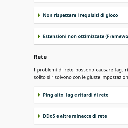
Non rispettare i requisiti di gioco
Estensioni non ottimizzate (Framewor
Rete
I problemi di rete possono causare lag, r
solito si risolvono con le giuste impostazion
Ping alto, lag e ritardi di rete
DDoS e altre minacce di rete