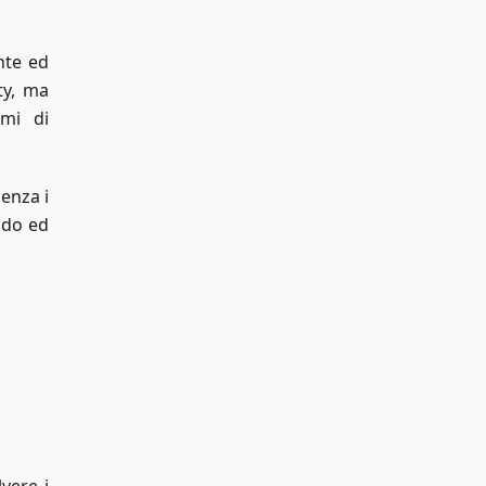
nte ed
ty, ma
emi di
enza i
pido ed