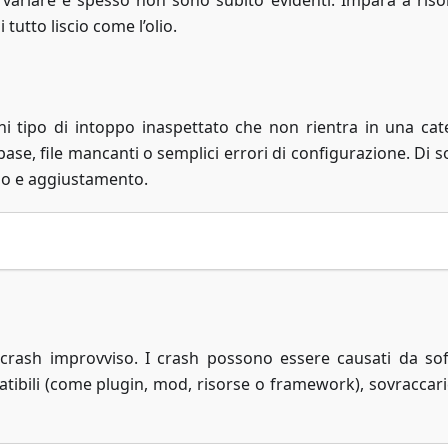
variare e spesso non sono subito evidenti. Impara a risol
tutto liscio come l’olio.
i tipo di intoppo inaspettato che non rientra in una cat
se, file mancanti o semplici errori di configurazione. Di so
lo e aggiustamento.
crash improvviso. I crash possono essere causati da so
atibili (come plugin, mod, risorse o framework), sovraccari