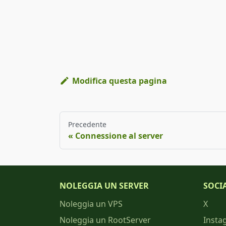
Modifica questa pagina
Precedente
Connessione al server
NOLEGGIA UN SERVER
SOCI
Noleggia un VPS
X
Noleggia un RootServer
Insta