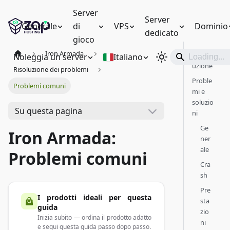
Server
Server
Generale
di
VPS
Dominio
dedicato
gioco
Iron Armada
Introd
Noleggia un server
Italiano
uzione
Risoluzione dei problemi
Proble
Problemi comuni
mi e
soluzio
Su questa pagina
ni
Ge
Iron Armada:
ner
ale
Problemi comuni
Cra
sh
Pre
I prodotti ideali per questa
sta
guida
zio
Inizia subito — ordina il prodotto adatto
ni
e segui questa guida passo dopo passo.