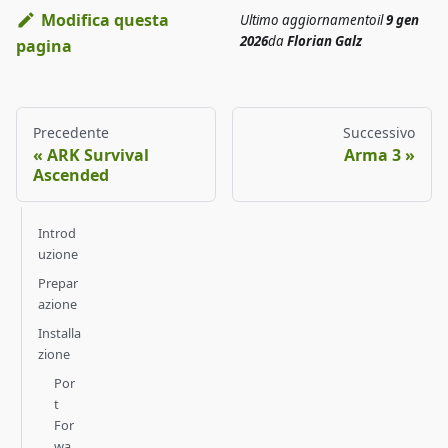
Modifica questa
Ultimo aggiornamento
il
9 gen
2026
da
Florian Galz
pagina
Precedente
Successivo
ARK Survival
Arma 3
Ascended
Introd
uzione
Prepar
azione
Installa
zione
Por
t
For
wa