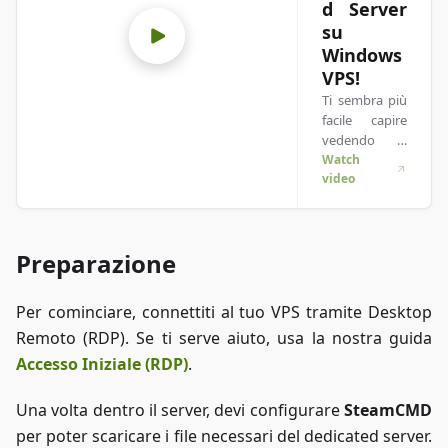
d Server
su
Windows
VPS!
Ti sembra più
facile capire
vedendo le
cose in
Watch
video
azione? Ci
pensiamo noi!
Immergiti nel
nostro video
Preparazione
che ti spiega
tutto. Che tu
sia di fretta o
Per cominciare, connettiti al tuo VPS tramite Desktop
preferisca
Remoto (RDP). Se ti serve aiuto, usa la nostra guida
imparare nel
modo più
Accesso Iniziale (RDP)
.
coinvolgente
possibile!
Una volta dentro il server, devi configurare
SteamCMD
per poter scaricare i file necessari del dedicated server.