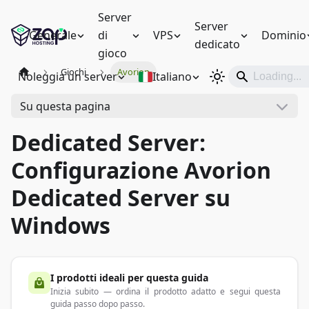
Server
Server
Generale
di
VPS
Dominio
dedicato
gioco
Giochi
Avorion
Noleggia un server
Italiano
Su questa pagina
Dedicated Server:
Configurazione Avorion
Dedicated Server su
Windows
I prodotti ideali per questa guida
Inizia subito — ordina il prodotto adatto e segui questa
guida passo dopo passo.