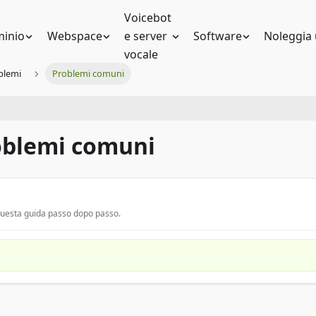
Voicebot
inio
Webspace
e server
Software
Noleggia 
vocale
blemi
Problemi comuni
roblemi comuni
 questa guida passo dopo passo.