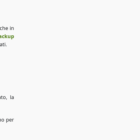
che in
backup
ti.
to, la
no per