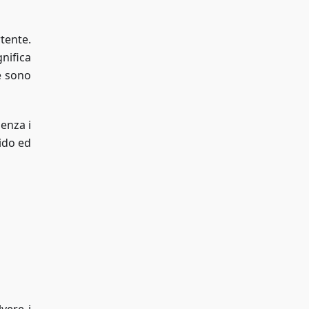
tente.
nifica
e sono
enza i
pido ed