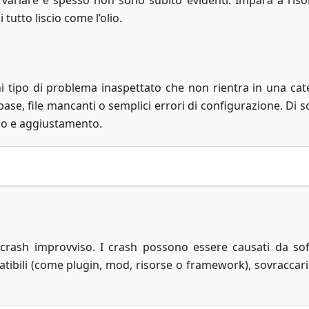
variare e spesso non sono subito evidenti. Impara a risol
tutto liscio come l’olio.
i tipo di problema inaspettato che non rientra in una cat
se, file mancanti o semplici errori di configurazione. Di so
lo e aggiustamento.
crash improvviso. I crash possono essere causati da so
atibili (come plugin, mod, risorse o framework), sovraccari