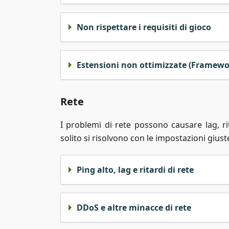
Non rispettare i requisiti di gioco
Estensioni non ottimizzate (Framewor
Rete
I problemi di rete possono causare lag, r
solito si risolvono con le impostazioni giust
Ping alto, lag e ritardi di rete
DDoS e altre minacce di rete