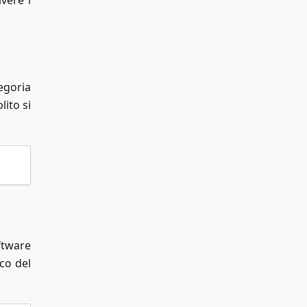
vere i
egoria
lito si
ftware
co del