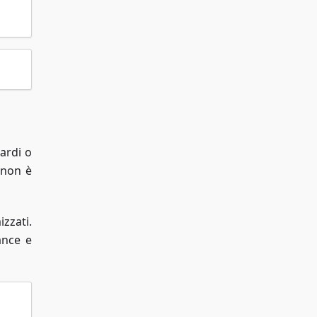
ardi o
 non è
zzati.
ance e