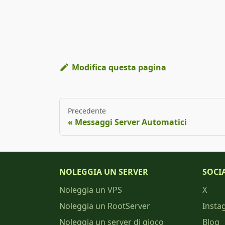
Modifica questa pagina
Precedente
Messaggi Server Automatici
NOLEGGIA UN SERVER
SOCI
Noleggia un VPS
X
Noleggia un RootServer
Insta
Noleggia un server di gioco
Blog