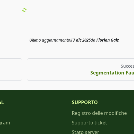
Ultimo aggiornamento
il
7 dic 2025
da
Florian Galz
Succes
Segmentation Fau
AL
SUPPORTO
Registro delle modifiche
gram
Supporto ticket
Stato server