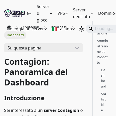
Server
Server
Generale
di
VPS
Dominio
dedicato
gioco
Contagion
Primi passi
Introd
Noleggia un server
Italiano
uzione
Dashboard
Ammin
istrazio
Su questa pagina
ne del
Prodot
Contagion:
to
Panoramica del
Da
sh
Dashboard
bo
ard
Sta
Introduzione
tist
ich
Sei interessato a un
server Contagion
o
e