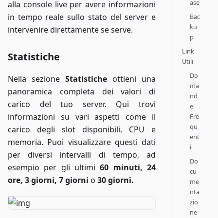
ase
alla console live per avere informazioni
in tempo reale sullo stato del server e
Bac
ku
intervenire direttamente se serve.
p
Link
Statistiche
Utili
Do
Nella sezione
Statistiche
ottieni una
ma
panoramica completa dei valori di
nd
carico del tuo server. Qui trovi
e
informazioni su vari aspetti come il
Fre
qu
carico degli slot disponibili, CPU e
ent
memoria. Puoi visualizzare questi dati
i
per diversi intervalli di tempo, ad
Do
esempio per gli ultimi
60 minuti, 24
cu
ore, 3 giorni, 7 giorni
o
30 giorni.
me
nta
zio
ne