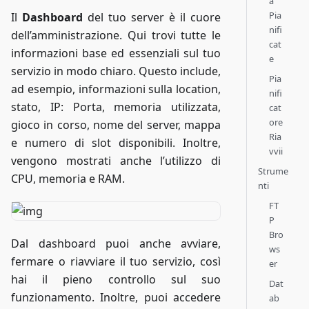
à
Pia
Il
Dashboard
del tuo server è il cuore
nifi
dell’amministrazione. Qui trovi tutte le
cat
informazioni base ed essenziali sul tuo
e
servizio in modo chiaro. Questo include,
Pia
ad esempio, informazioni sulla location,
nifi
stato, IP: Porta, memoria utilizzata,
cat
ore
gioco in corso, nome del server, mappa
Ria
e numero di slot disponibili. Inoltre,
vvii
vengono mostrati anche l’utilizzo di
Strume
CPU, memoria e RAM.
nti
FT
P
Bro
Dal dashboard puoi anche avviare,
ws
fermare o riavviare il tuo servizio, così
er
hai il pieno controllo sul suo
Dat
funzionamento. Inoltre, puoi accedere
ab