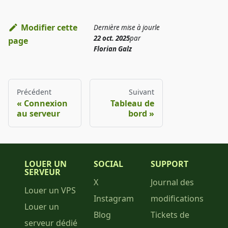
Modifier cette
Dernière mise à jour
le
22 oct. 2025
par
page
Florian Galz
Précédent
Suivant
Connexion
Tableau de
au serveur
bord
LOUER UN
SOCIAL
SUPPORT
SERVEUR
X
Journal des
Louer un VPS
Instagram
modifications
Louer un
Blog
Tickets de
serveur dédié