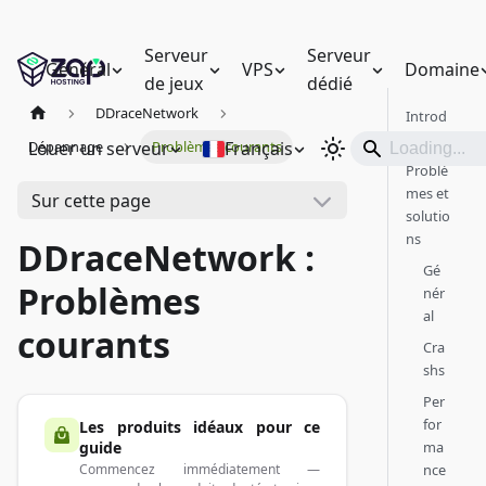
Serveur
Serveur
Général
VPS
Domaine
de jeux
dédié
DDraceNetwork
Introd
uction
Louer un serveur
Français
Dépannage
Problèmes courants
Problè
mes et
Sur cette page
solutio
ns
DDraceNetwork :
Gé
Problèmes
nér
al
courants
Cra
shs
Per
for
Les produits idéaux pour ce
ma
guide
nce
Commencez immédiatement —