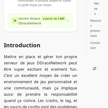
commandez le produit adapté et suivez
Rés
ce guide étape par étape.
ea
u
serveur de jeux
à partir de 5.88€
Mesure
DDraceNetwork
s
préven
tives
Conclu
Introduction
sion
Mettre en place et gérer ton propre
serveur de jeux DDraceNetwork peut
être super excitant et vraiment fun.
C’est un excellent moyen de créer un
environnement de jeu personnalisé et
une communauté, mais ça implique
aussi de prendre la responsabilité
quand ça coince. Les crashs, le lag, et
les soucis de config sont des problèmes