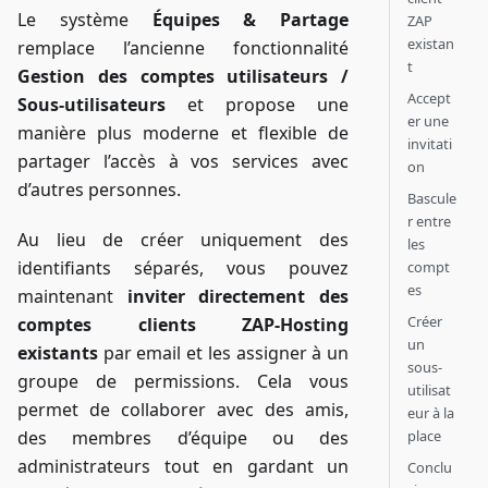
Le système
Équipes & Partage
ZAP
existan
remplace l’ancienne fonctionnalité
t
Gestion des comptes utilisateurs /
Accept
Sous-utilisateurs
et propose une
er une
manière plus moderne et flexible de
invitati
partager l’accès à vos services avec
on
d’autres personnes.
Bascule
r entre
Au lieu de créer uniquement des
les
identifiants séparés, vous pouvez
compt
es
maintenant
inviter directement des
Créer
comptes clients ZAP-Hosting
un
existants
par email et les assigner à un
sous-
groupe de permissions. Cela vous
utilisat
permet de collaborer avec des amis,
eur à la
place
des membres d’équipe ou des
administrateurs tout en gardant un
Conclu