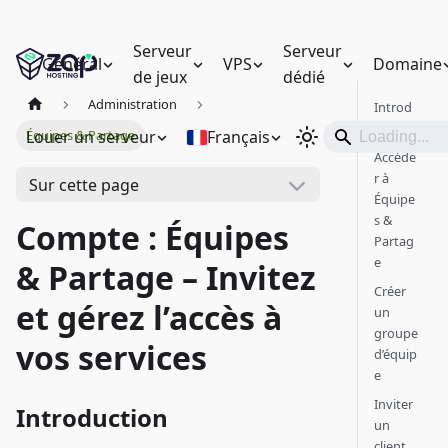
Serveur
Serveur
Général
VPS
Domaine
de jeux
dédié
Administration
Introd
uction
Louer un serveur
Français
Équipes & Partage
Accéde
r à
Sur cette page
Équipe
s &
Compte : Équipes
Partag
e
& Partage – Invitez
Créer
et gérez l’accès à
un
groupe
vos services
d’équip
e
Inviter
Introduction
un
client