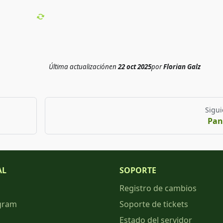
Última actualización
en
22 oct 2025
por
Florian Galz
Sigui
Pan
AL
SOPORTE
Registro de cambios
gram
Soporte de tickets
Estado del servidor