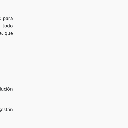
s para
e todo
e, que
lución
¡están