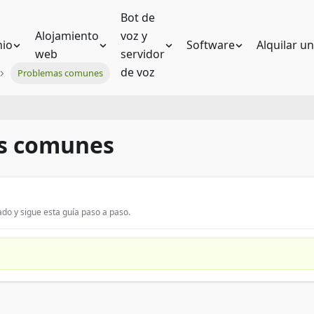
Bot de
Alojamiento
voz y
io
Software
Alquilar u
web
servidor
de voz
Problemas comunes
s comunes
do y sigue esta guía paso a paso.