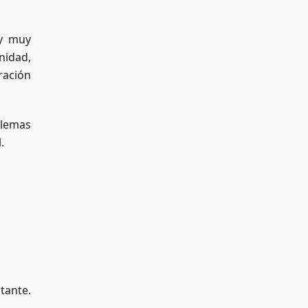
 y muy
nidad,
ración
blemas
.
tante.