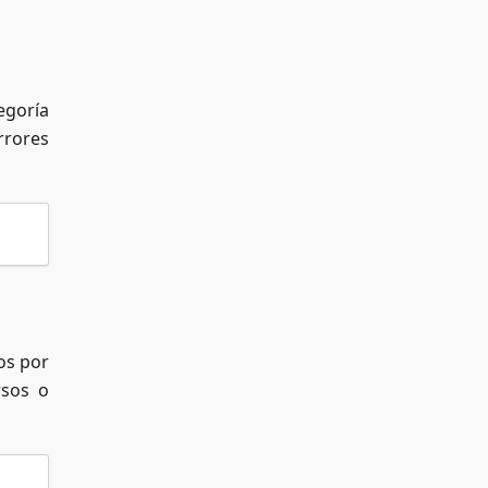
egoría
rrores
os por
rsos o