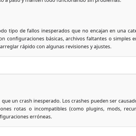
so a paso y mantén todo funcionando sin problemas.
odo tipo de fallos inesperados que no encajan en una cat
n configuraciones básicas, archivos faltantes o simples e
reglar rápido con algunas revisiones y ajustes.
 que un crash inesperado. Los crashes pueden ser causad
siones rotas o incompatibles (como plugins, mods, recu
figuraciones erróneas.