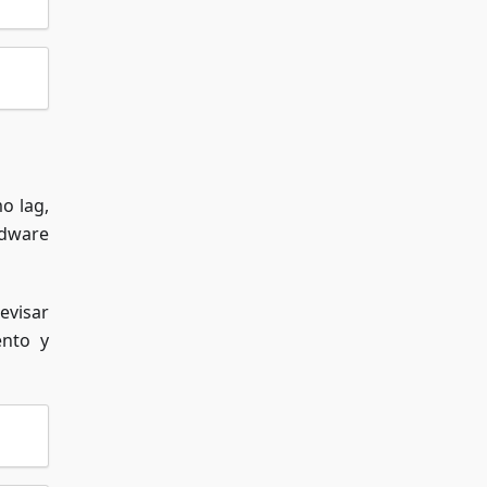
o lag,
rdware
evisar
ento y