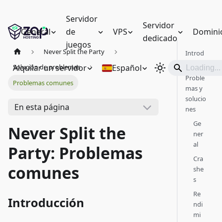
Servidor
Servidor
General
de
VPS
Domini
dedicado
juegos
Never Split the Party
Introd
ucción
Alquilar un servidor
Español
Solución de problemas
Proble
Problemas comunes
mas y
solucio
En esta página
nes
Ge
Never Split the
ner
al
Party: Problemas
Cra
comunes
she
s
Re
Introducción
ndi
mi