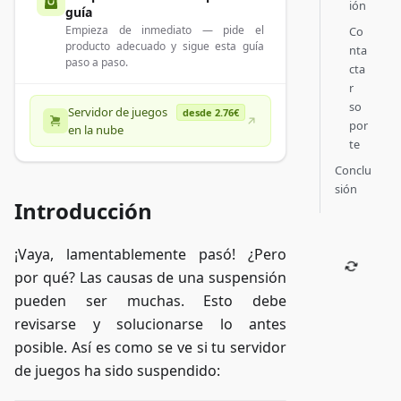
ión
guía
Empieza de inmediato — pide el
Co
producto adecuado y sigue esta guía
nta
paso a paso.
cta
r
so
Servidor de juegos
desde 2.76€
por
en la nube
te
Conclu
sión
Introducción
¡Vaya, lamentablemente pasó! ¿Pero
por qué? Las causas de una suspensión
pueden ser muchas. Esto debe
revisarse y solucionarse lo antes
posible. Así es como se ve si tu servidor
de juegos ha sido suspendido: