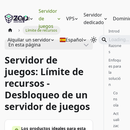
Servidor
Servidor
General
de
VPS
Domini
dedicado
juegos
Límite de recursos
Introd
ucción
Alquilar un servidor
Español
En esta página
Razone
s
Servidor de
Enfoqu
es para
juegos: Límite de
la
solució
recursos -
n
Desbloqueo de un
Co
ns
servidor de juegos
ola
Act
uali
zac
Los productos ideales para esta