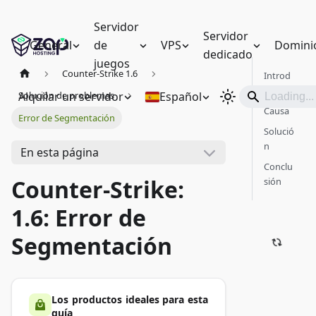
Servidor
Servidor
General
de
VPS
Domini
dedicado
juegos
Counter-Strike 1.6
Introd
ucción
Alquilar un servidor
Español
Solución de problemas
Causa
Error de Segmentación
Solució
n
En esta página
Conclu
Counter-Strike:
sión
1.6: Error de
Segmentación
Los productos ideales para esta
guía