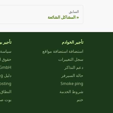
السابق
المشاكل الشائعة
تأجير الخوادم
تأجير بوت
استضافة استضافة مواقع
سياسة 
سجل التغييرات
دعم التذاكر
GmbH
حالة السيرفر
دليل ZAP-Hosting
osting
Smoke ping
شروط الخدمة
النطاق 
ختم
بوت صو