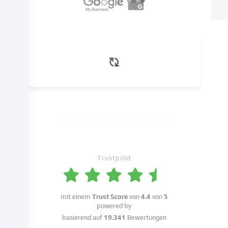
diese
Daten
an
Dritte
weiter,
die
wir
in
den
Cookie-
Einstellungen
benennen.
Die
Datenverarbeitung
Trustpilot
kann
mit
deiner
mit einem
Trust Score
von
4.4
von
5
Einwilligung
powered by
oder
basierend auf
19.341
Bewertungen
auf