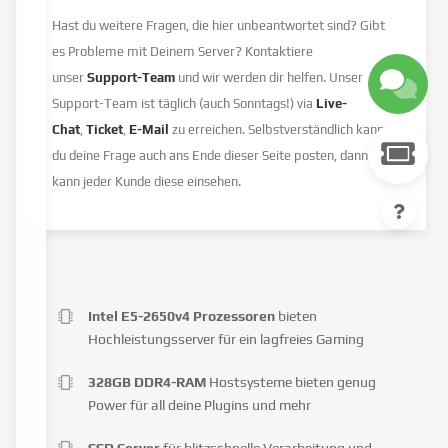
Hast du weitere Fragen, die hier unbeantwortet sind? Gibt
es Probleme mit Deinem Server? Kontaktiere
unser
Support-Team
und wir werden dir helfen. Unser
Support-Team ist täglich (auch Sonntags!) via
Live-
Chat
,
Ticket
,
E-Mail
zu erreichen. Selbstverständlich kannst
du deine Frage auch ans Ende dieser Seite posten, dann
kann jeder Kunde diese einsehen.
Intel E5-2650v4 Prozessoren
bieten
Hochleistungsserver für ein lagfreies Gaming
328GB DDR4-RAM
Hostsysteme bieten genug
Power für all deine Plugins und mehr
SSD Server
für blitzschnelle Verarbeitung und