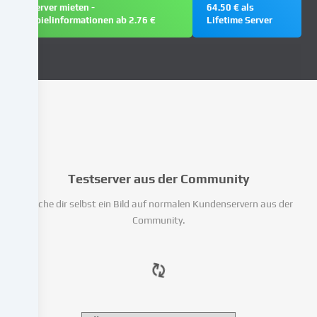
auf
Server mieten -
64.50 € als
Spielinformationen ab 2.76 €
Lifetime Server
unserer
Website
und
verarbeiten
deine
personenbezogenen
Daten
(z.B.
IP-
Adresse),
um
Testserver aus der Community
z.B.
Mache dir selbst ein Bild auf normalen Kundenservern aus der
Inhalte
Community.
und
Anzeigen
zu
personalisieren,
Medien
von
Drittanbietern