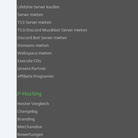
dieser
Lifetime Server kaufen
Services
Server mieten
einwilligst,
TS3 Server mieten
erklärst
du
TS3/Discord Musikbot Server mieten
dich
Discord Bot Server mieten
auch
Domains mieten
mit
Webspace mieten
der
Execute CDs
Verarbeitung
Unsere Partner
deiner
Affiliate Programm
Daten
in
diesen
ZAP-Hosting
unsicheren
Hoster Vergleich
Drittländern
gemäß
Changelog
Art.
Branding
49
Merchandise
Abs.
Bewertungen
1