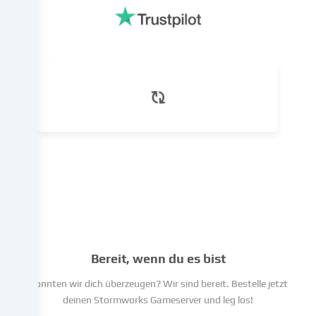
Basis
eines
berechtigten
Interesses
erfolgen,
dem
du
in
den
Cookie-
Einstellungen
widersprechen
kannst.
Du
hast
das
Bereit, wenn du es bist
Recht,
deine
Konnten wir dich überzeugen? Wir sind bereit. Bestelle jetzt
Einwilligung
deinen Stormworks Gameserver und leg los!
nicht