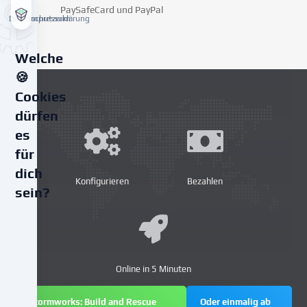
PaySafeCard und PayPal
Datenschutzerklärung
Impressum
Welche
🍪
Cookies
dürfen
es
für
dich
Konfigurieren
Bezahlen
sein?
Wir
verwenden
Cookies
und
Online in 5 Minuten
ähnliche
Technologien
Stormworks: Build and Rescue
Oder einmalig ab