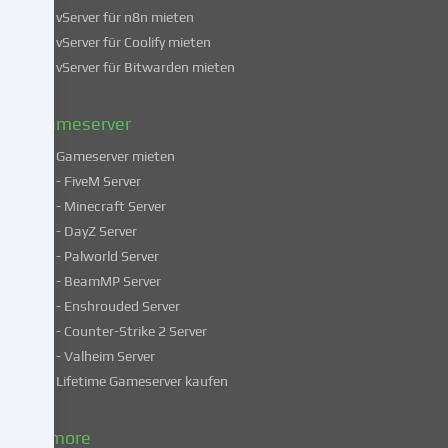
vServer für n8n mieten
findest
du
vServer für Coolify mieten
in
vServer für Bitwarden mieten
unserer
Datenschutzerklärung
.
Gameserver
Gameserver mieten
Einige
- FiveM Server
Services
- Minecraft Server
verarbeiten
- DayZ Server
personenbezogene
- Palworld Server
Daten
in
- BeamMP Server
unsicheren
- Enshrouded Server
Drittländern.
- Counter-Strike 2 Server
Indem
- Valheim Server
du
Lifetime Gameserver kaufen
in
die
Nutzung
& more