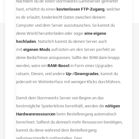
Nachdem du dir einen Stormworks Gameserver gemietet
hast, erhältst du einen
kostenlosen FTP-Zugang
, welcher
es dir erlaubt, kinderleicht Daten zwischen deinem
Computer und dem Server auszutauschen. So kannst du
deine World herunterladen oder sogar
eine eigene
hochladen
. Natürlich kannst du deinen Server auch
mit
eigenen Mods
aufrüsten um den Server perfekt an
deine Bedürfnisse anzupassen. Sollte der RAM dann knapp
werden, wäre ein
RAM-Boost
in Form eines Upgrades
ratsam. Diesen, und andere
Up-/Downgrades
, kannst du
jederzeit im Webinterface mit wenigen Klicks durchführen.
Damit dein Stormworks Server von Beginn an das
bestmögliche Spielerlebnis bereithält, werden die
nötigen
Hardwareressourcen
beim Bestellvorgang automatisch
berechnet. Solltest du dennoch mehr Ressourcen benötigen,
kannst du diese während dem Bestellvorgang
selbstverständlich mitbestellen. Dein