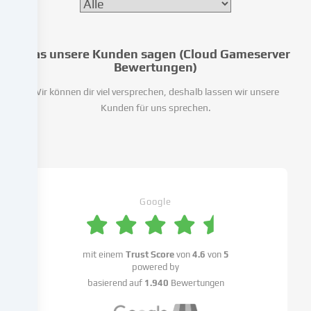
einzubinden
oder
Zugriffe
Was unsere Kunden sagen (Cloud Gameserver
auf
Bewertungen)
unsere
Website
Wir können dir viel versprechen, deshalb lassen wir unsere
zu
Kunden für uns sprechen.
analysieren.
Die
Datenverarbeitung
kann
auch
erst
Google
in
Folge
gesetzter
mit einem
Trust Score
von
4.6
von
5
Cookies
powered by
stattfinden.
basierend auf
1.940
Bewertungen
Wir
geben