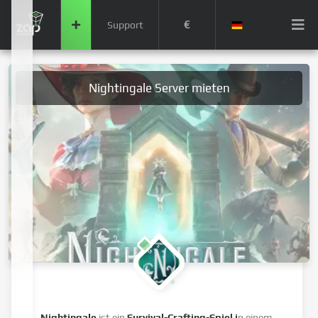
€
Support
Nightingale Server mieten
Nightingale
ist ein
Survival-Crafting-Spiel i
n einem