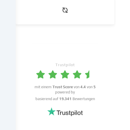
die
wir
in
den
Cookie-
Einstellungen
benennen.
Die
Datenverarbeitung
kann
Trustpilot
mit
deiner
Einwilligung
mit einem
Trust Score
von
4.4
von
5
oder
powered by
auf
basierend auf
19.341
Bewertungen
Basis
eines
berechtigten
Interesses
erfolgen,