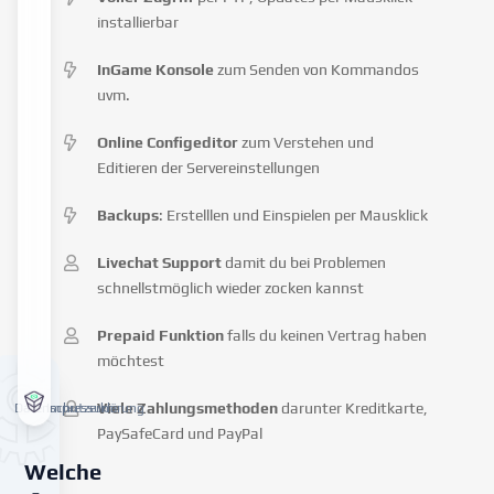
installierbar
InGame Konsole
zum Senden von Kommandos
uvm.
Online Configeditor
zum Verstehen und
Editieren der Servereinstellungen
Backups
: Erstelllen und Einspielen per Mausklick
Livechat Support
damit du bei Problemen
schnellstmöglich wieder zocken kannst
Prepaid Funktion
falls du keinen Vertrag haben
möchtest
Viele Zahlungsmethoden
darunter Kreditkarte,
Datenschutzerklärung
Impressum
PaySafeCard und PayPal
Welche