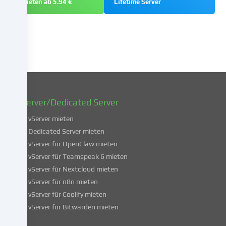
mieten ab 5.94 €
Lifetime Server
zu
einem
späteren
Zeitpunkt
zu
ändern
oder
zu
widerrufen.
vServer/Dedicated Server
Weitere
Informationen
vServer mieten
über
Dedicated Server mieten
die
vServer für OpenClaw mieten
Verwendung
vServer für Teamspeak 6 mieten
deiner
vServer für Nextcloud mieten
Daten
vServer für n8n mieten
findest
du
vServer für Coolify mieten
in
vServer für Bitwarden mieten
unserer