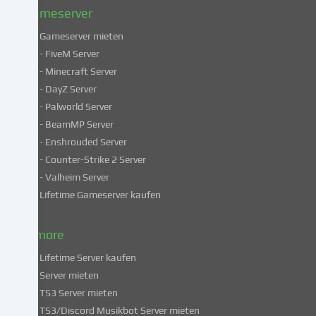
Datenschutzerklärung
.
Gameserver
Gameserver mieten
Einige
- FiveM Server
Services
- Minecraft Server
verarbeiten
- DayZ Server
personenbezogene
- Palworld Server
Daten
in
- BeamMP Server
unsicheren
- Enshrouded Server
Drittländern.
- Counter-Strike 2 Server
Indem
- Valheim Server
du
Lifetime Gameserver kaufen
in
die
Nutzung
& more
dieser
Lifetime Server kaufen
Services
Server mieten
einwilligst,
TS3 Server mieten
erklärst
du
TS3/Discord Musikbot Server mieten