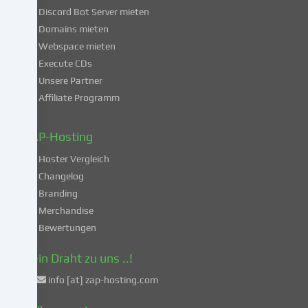
dich
Discord Bot Server mieten
auch
Domains mieten
mit
Webspace mieten
der
Execute CDs
Verarbeitung
Unsere Partner
deiner
Affiliate Programm
Daten
in
diesen
ZAP-Hosting
unsicheren
Hoster Vergleich
Drittländern
gemäß
Changelog
Art.
Branding
49
Merchandise
Abs.
Bewertungen
1
lit.
Dein Draht zu uns ..!
a
info [at] zap-hosting.com
DSGVO
einverstanden.