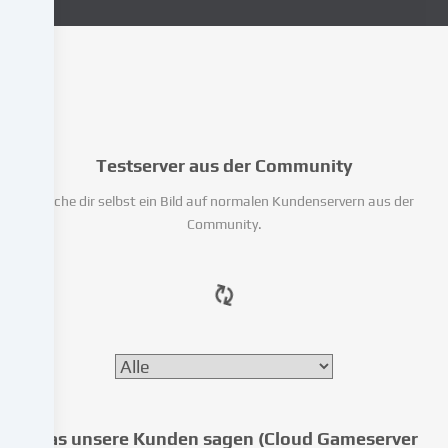
deine
personenbezogenen
Daten
(z.B.
IP-
Adresse),
um
Testserver aus der Community
z.B.
Inhalte
Mache dir selbst ein Bild auf normalen Kundenservern aus der
und
Community.
Anzeigen
zu
personalisieren,
Medien
von
Drittanbietern
einzubinden
oder
Zugriffe
auf
Was unsere Kunden sagen (Cloud Gameserver