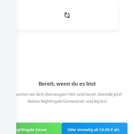
dem
du
in
den
Cookie-
Einstellungen
widersprechen
kannst.
Du
hast
das
Recht,
Bereit, wenn du es bist
deine
Einwilligung
Konnten wir dich überzeugen? Wir sind bereit. Bestelle jetzt
nicht
deinen Nightingale Gameserver und leg los!
zu
erteilen
und
deine
Nightingale Server
Oder einmalig ab 54.00 € als
Einwilligung