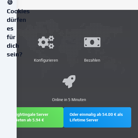
🍪
Cookies
dürfen
es
für
dich
sein?
Konfigurieren
Bezahlen
Wir
verwenden
Cookies
und
ähnliche
Online in 5 Minuten
Technologien
auf
Nightingale Server
Oder einmalig ab 54.00 € als
unserer
mieten ab 5.94 €
Lifetime Server
Website
und
verarbeiten