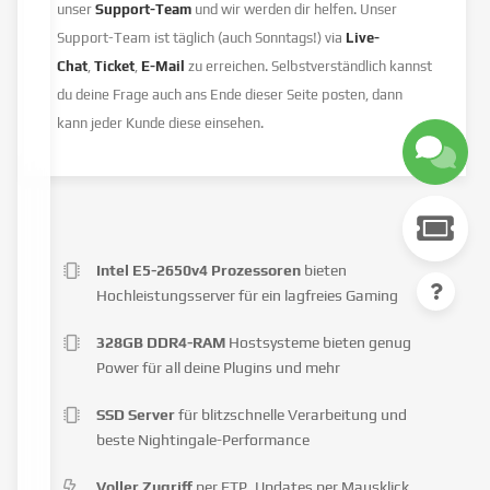
unser
Support-Team
und wir werden dir helfen. Unser
Support-Team ist täglich (auch Sonntags!) via
Live-
Chat
,
Ticket
,
E-Mail
zu erreichen. Selbstverständlich kannst
du deine Frage auch ans Ende dieser Seite posten, dann
kann jeder Kunde diese einsehen.
Intel E5-2650v4 Prozessoren
bieten
Hochleistungsserver für ein lagfreies Gaming
328GB DDR4-RAM
Hostsysteme bieten genug
Power für all deine Plugins und mehr
SSD Server
für blitzschnelle Verarbeitung und
beste Nightingale-Performance
Voller Zugriff
per FTP, Updates per Mausklick