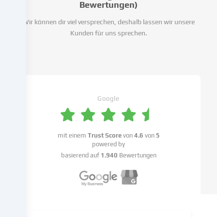
unsere
Bewertungen)
Website
Wir können dir viel versprechen, deshalb lassen wir unsere
zu
Kunden für uns sprechen.
analysieren.
Die
Datenverarbeitung
kann
auch
erst
in
Google
Folge
gesetzter
Cookies
mit einem
Trust Score
von
4.6
von
5
stattfinden.
powered by
Wir
basierend auf
1.940
Bewertungen
geben
diese
Daten
an
Dritte
weiter,