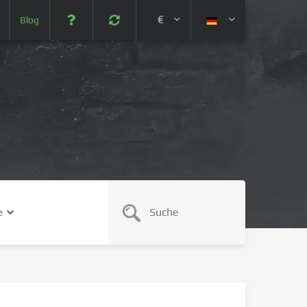
€
Blog
 (USD)
¥ (JPY)
U$ (AUD)
CA$ (CAD)
e
N¥ (CNY)
SEK (SEK)