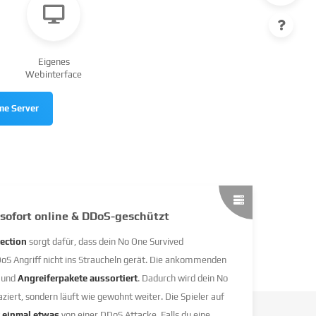
Eigenes
Webinterface
me Server
sofort online & DDoS-geschützt
ection
sorgt dafür, dass dein No One Survived
 Angriff nicht ins Straucheln gerät. Die ankommenden
t und
Angreiferpakete aussortiert
. Dadurch wird dein No
ziert, sondern läuft wie gewohnt weiter. Die Spieler auf
 einmal etwas
von einer DDoS Attacke. Falls du eine