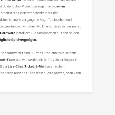
nst du die DDoS-Protection sogar nach
deinen
 erhältst die Einsichtmöglichkeit auf das
 aktuelle, sowie vergangene Angriffe einsehen und
tverständlich wird dein No One Survived Server nur auf
r Hardware
installiert. Die Kombination aus den beiden
̈gliche Spielvergnügen
.
er unbeantwortet sind? Gibt es Probleme mit Deinem
port-Team
und wir werden dir helfen. Unser Support-
!) via
Live-Chat
,
Ticket
,
E-Mail
zu erreichen.
eine Frage auch ans Ende dieser Seite posten, dann kann