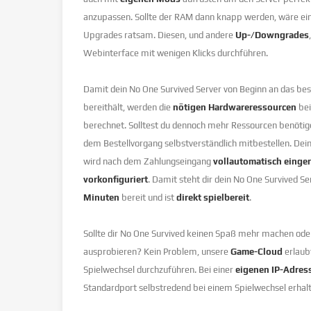
anzupassen. Sollte der RAM dann knapp werden, wäre ei
Upgrades ratsam. Diesen, und andere
Up-/Downgrades
Webinterface mit wenigen Klicks durchführen.
Damit dein No One Survived Server von Beginn an das best
bereithält, werden die
nötigen Hardwareressourcen
bei
berechnet. Solltest du dennoch mehr Ressourcen benötig
dem Bestellvorgang selbstverständlich mitbestellen. De
wird nach dem Zahlungseingang
vollautomatisch einger
vorkonfiguriert
. Damit steht dir dein No One Survived S
Minuten
bereit und ist
direkt spielbereit
.
Sollte dir No One Survived keinen Spaß mehr machen oder 
ausprobieren? Kein Problem, unsere
Game-Cloud
erlaubt
Spielwechsel durchzuführen. Bei einer
eigenen IP-Adres
Standardport selbstredend bei einem Spielwechsel erhal