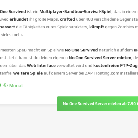
One Survived
ist ein
Multiplayer-Sandbox-Survival-Spiel
, das in eine
vived
erkundet
ihr große Maps,
crafted
über 400 verschiedene Gegensta
bessert
die Fähigkeiten eures Spielcharakters,
kämpft
gegen Zombies mi
 vieles mehr.
meisten Spaß macht ein Spiel wie
No One Survived
natürlich auf dem
ei
nst. Jetzt kannst du deinen eigenen
No One Survived Server mieten
, de
uem über das
Web Interface
verwaltet wird und
kostenfreien FTP-Zugr
tenfrei
weitere Spiele
auf deinem Server bei ZAP-Hosting.com installier
0 €
/ Monat
No One Survived Server mieten ab 7.90 