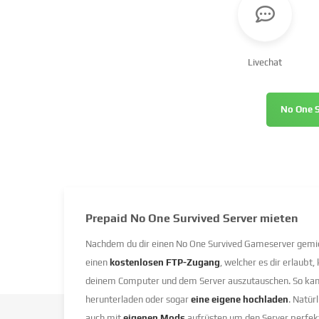
Livechat
No One S
Prepaid No One Survived Server mieten
Nachdem du dir einen No One Survived Gameserver gemiete
einen
kostenlosen FTP-Zugang
, welcher es dir erlaubt
deinem Computer und dem Server auszutauschen. So kan
herunterladen oder sogar
eine eigene hochladen
. Natü
auch mit
eigenen Mods
aufrüsten um den Server perfekt