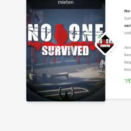
mieten
No 
Sur
ver
und
Am 
kan
beq
kos
7.9