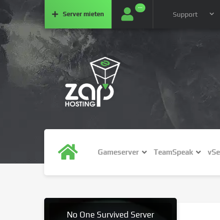
···
Server
mieten
Support
Gameserver
TeamSpeak
vSe
No One Survived Server