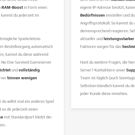
n
RAM-Boost
in Form eines
eigene IP-Adresse besitzt, kan
, kannst du jederzeit im
Bedürfnissen
einstellen und du
Angriffsprotokoll. So kannst du
demensprechend reagieren. Selbs
mögliche Spielerlebnis
aktueller und
leistungsstarke
m Bestellvorgang automatisch
Faktoren sorgen für das
bestmo
en, kannst du diese während
in No One Survived Gameserver
Hast du weitere Fragen, die hi
ichtet
und
vollständig
Server? Kontaktiere unser
Sup
erver
binnen wenigen
Team ist täglich (auch Sonntags
Selbstverständlich kannst du d
jeder Kunde diese einsehen.
du willst mal ein anderes Spiel
 es dir jederzeit einen
se
mit Standardport bleibt der
ten.