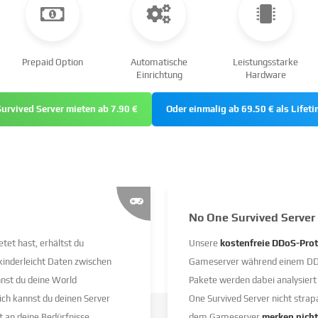
Prepaid Option
Automatische
Leistungsstarke
Einrichtung
Hardware
urvived Server mieten ab 7.90 €
Oder einmalig ab 69.50 € als Lifeti
No One Survived Server 
t hast, erhältst du
Unsere
kostenfreie DDoS-Prot
, kinderleicht Daten zwischen
Gameserver während einem DDoS
nst du deine World
Pakete werden dabei analysier
rlich kannst du deinen Server
One Survived Server nicht strapa
 an deine Bedürfnisse
dem Gameserver
merken nicht