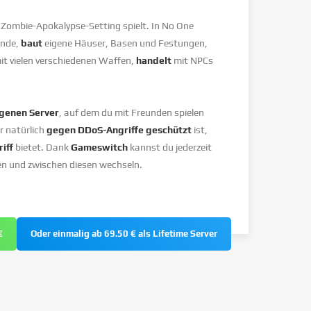
m Zombie-Apokalypse-Setting spielt. In No One
̈nde,
baut
eigene Häuser, Basen und Festungen,
t vielen verschiedenen Waffen,
handelt
mit NPCs
genen Server
, auf dem du mit Freunden spielen
r natürlich
gegen DDoS-Angriffe geschützt
ist,
iff
bietet. Dank
Gameswitch
kannst du jederzeit
en und zwischen diesen wechseln.
€
Oder einmalig ab 69.50 € als Lifetime Server