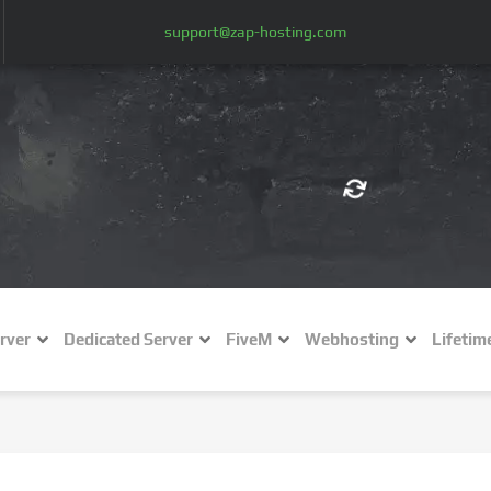
support@zap-hosting.com
€ (EUR)
$
£ (GBP)
A
rver
Dedicated Server
FiveM
Webhosting
Lifetim
Fr (CHF)
C
NZ$ (NZD)